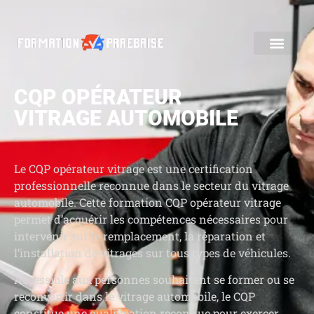
CQP OPÉRATEUR
VITRAGE AUTOMOBILE
Le CQP opérateur vitrage est une certification
professionnelle reconnue dans le secteur du vitrage
automobile. Cette formation CQP opérateur vitrage
permet d’acquérir les compétences nécessaires pour
intervenir sur le remplacement, la réparation et
l’installation de vitrages sur tous types de véhicules.
Accessible aux personnes souhaitant se former ou se
reconvertir dans le vitrage automobile, le CQP
constitue une qualification reconnue pour exercer