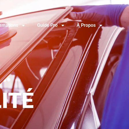
rmations
Guide Pro
À Propos
ITÉ